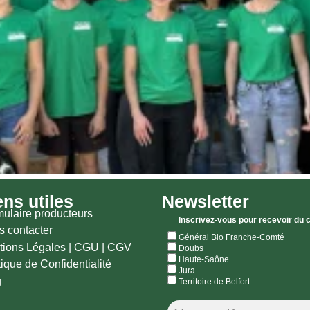
ens utiles
Newsletter
ulaire producteurs
Inscrivez-vous pour recevoir du 
 contacter
Général Bio Franche-Comté
tions Légales
|
CGU |
CGV
Doubs
Haute-Saône
tique de Confidentialité
Jura
g
Territoire de Belfort