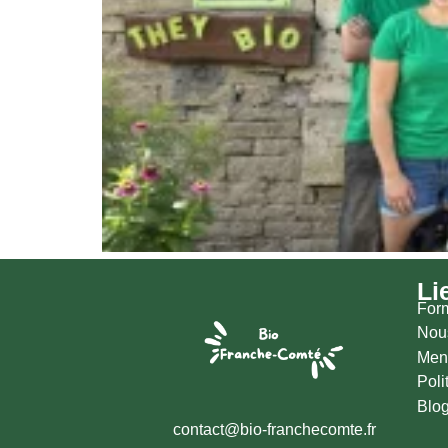
Li
Form
Nous
Men
Poli
Blo
contact@bio-franchecomte.fr