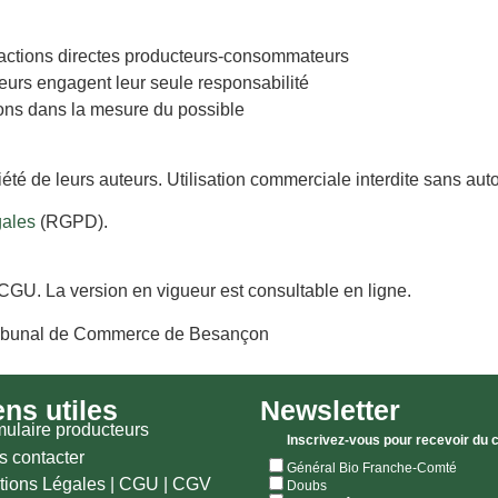
nsactions directes producteurs-consommateurs
teurs engagent leur seule responsabilité
tions dans la mesure du possible
été de leurs auteurs. Utilisation commerciale interdite sans auto
gales
(RGPD).
s CGU. La version en vigueur est consultable en ligne.
: Tribunal de Commerce de Besançon
ens utiles
Newsletter
ulaire producteurs
Inscrivez-vous pour recevoir du 
 contacter
Général Bio Franche-Comté
tions Légales
|
CGU |
CGV
Doubs